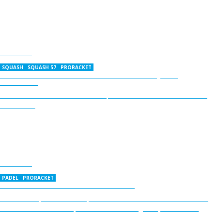
01-06-2022
SQUASH SQUASH 57 PRORACKET
PARCERIA PRORACKET TECNIFIBRE - LIGA DE SQUASH
TECNIFIBRE
PRORACKET acaba de fazer uma parceria com a marca francesa
TECNIFIBRE
01-06-2022
PADEL PRORACKET
ABRIMOS + 3 COURTS PADEL - 8 TOTAL!
Sete anos após a abertura, o clube abriu mais 3 courts de Padel
também eles cobertos por uma tenda contigua à já existente.