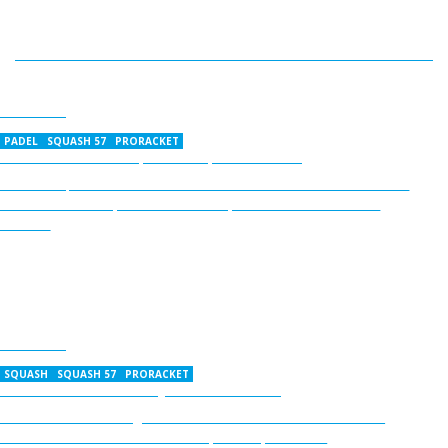
01-06-2022
PADEL SQUASH 57 PRORACKET
ANM CONNECTION | SSHARE | PRORACKET
Em destaque ANM CONNECTION no desenvolvimento do novo
site do Proracket; e SSHARE como patrocinador oficial do
evento.
01-06-2022
SQUASH SQUASH 57 PRORACKET
SSHARE PRORACKET SQUASH OPEN 2022
O PRORACKET vai organizar no fim de semana de 1 e 2 de
Outubro o “sshare Proracket Squash Open 2022”