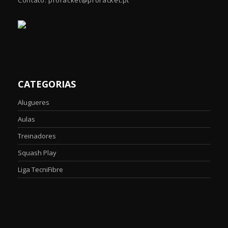
Contato: proracket@proracket.pt
CATEGORIAS
Alugueres
Aulas
Treinadores
Squash Play
Liga TecniFibre